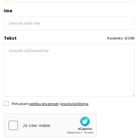
Ime
Tekst
Karaktera:
0
/
1500
Prihvatam
politiku privatnosti
i
pravila korišćenja