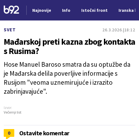
Najnovije
Info
Istočni front
Iranska kr
Nova vest
SVET
26.3.2026.
18:12
Mađarskoj preti kazna zbog kontakta
s Rusima?
Hose Manuel Baroso smatra da su optužbe da
je Mađarska delila poverljive informacije s
Rusijom "veoma uznemirujuće i izrazito
zabrinjavajuće".
Izvor:
Večernji list
Ostavite komentar
0