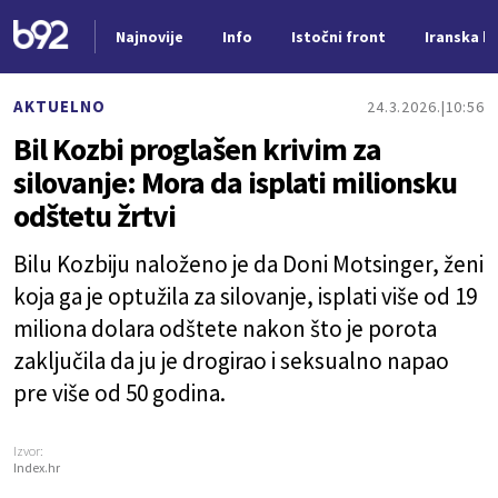
Najnovije
Info
Istočni front
Iranska kr
Nova vest
AKTUELNO
24.3.2026.
10:56
Bil Kozbi proglašen krivim za
silovanje: Mora da isplati milionsku
odštetu žrtvi
Bilu Kozbiju naloženo je da Doni Motsinger, ženi
koja ga je optužila za silovanje, isplati više od 19
miliona dolara odštete nakon što je porota
zaključila da ju je drogirao i seksualno napao
pre više od 50 godina.
Izvor:
Index.hr