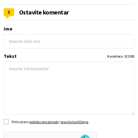
Ostavite komentar
5
Ime
Tekst
Karaktera:
0
/
1500
Prihvatam
politiku privatnosti
i
pravila korišćenja