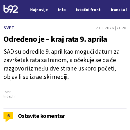
Najnovije
Info
Istočni front
Iranska kr
Nova vest
SVET
23.3.2026.
21:28
Određeno je – kraj rata 9. aprila
SAD su odredile 9. april kao mogući datum za
završetak rata sa Iranom, a očekuje se da će
razgovori između dve strane uskoro početi,
objavili su izraelski mediji.
Izvor:
Index.hr
Ostavite komentar
6