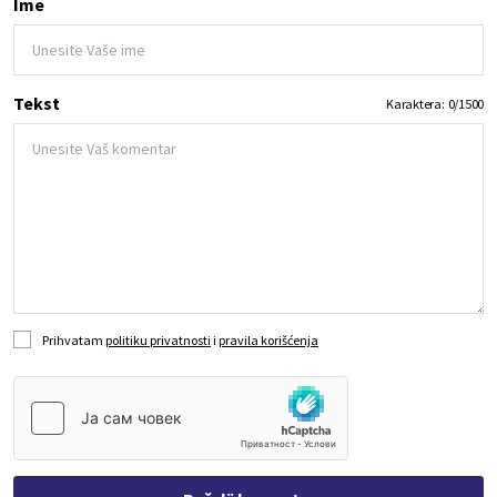
Ime
Tekst
Karaktera:
0
/
1500
Prihvatam
politiku privatnosti
i
pravila korišćenja