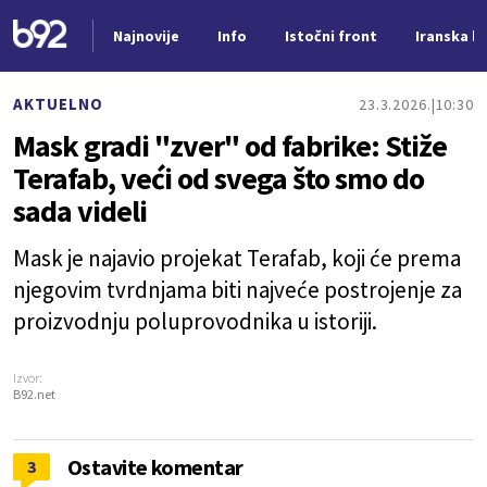
Najnovije
Info
Istočni front
Iranska kr
Nova vest
AKTUELNO
23.3.2026.
10:30
Mask gradi "zver" od fabrike: Stiže
Terafab, veći od svega što smo do
sada videli
Mask je najavio projekat Terafab, koji će prema
njegovim tvrdnjama biti najveće postrojenje za
proizvodnju poluprovodnika u istoriji.
Izvor:
B92.net
Ostavite komentar
3