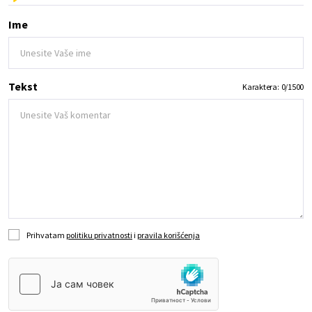
Ime
Tekst
Karaktera:
0
/
1500
Prihvatam
politiku privatnosti
i
pravila korišćenja