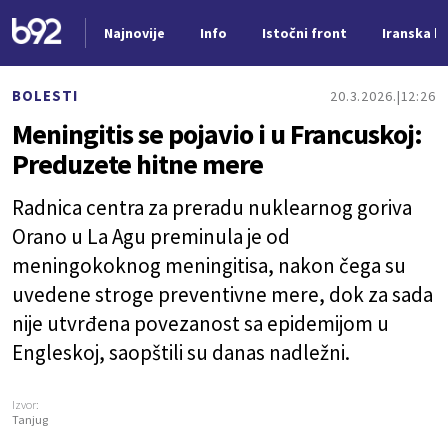
Najnovije
Info
Istočni front
Iranska kr
Nova vest
BOLESTI
20.3.2026.
12:26
Meningitis se pojavio i u Francuskoj:
Preduzete hitne mere
Radnica centra za preradu nuklearnog goriva
Orano u La Agu preminula je od
meningokoknog meningitisa, nakon čega su
uvedene stroge preventivne mere, dok za sada
nije utvrđena povezanost sa epidemijom u
Engleskoj, saopštili su danas nadležni.
Izvor:
Tanjug