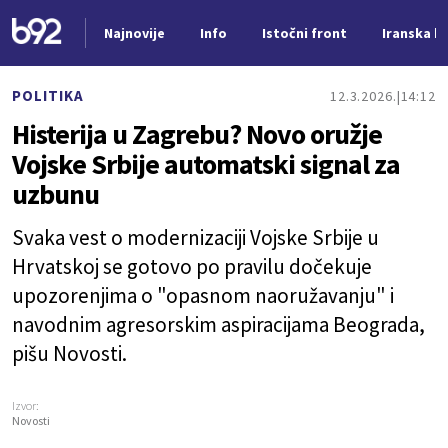
Najnovije
Info
Istočni front
Iranska kr
Nova vest
POLITIKA
12.3.2026.
14:12
Histerija u Zagrebu? Novo oružje
Vojske Srbije automatski signal za
uzbunu
Svaka vest o modernizaciji Vojske Srbije u
Hrvatskoj se gotovo po pravilu dočekuje
upozorenjima o "opasnom naoružavanju" i
navodnim agresorskim aspiracijama Beograda,
pišu Novosti.
Izvor:
Novosti