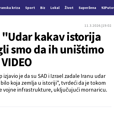
Iranska kriza
Sport
Biz
Lokal
Život
Superžena
92Puto
11.3.2026.
19:02
 "Udar kakav istorija
li smo da ih uništimo
 VIDEO
zjavio je da su SAD i Izrael zadale Iranu udar
ilo koja zemlja u istoriji", tvrdeći da je tokom
ke vojne infrastrukture, uključujući mornaricu.