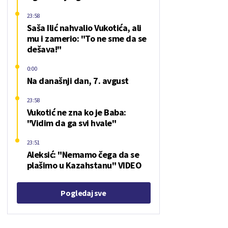
23:58
Saša Ilić nahvalio Vukotića, ali
mu i zamerio: "To ne sme da se
dešava!"
0:00
Na današnji dan, 7. avgust
23:58
Vukotić ne zna ko je Baba:
"Vidim da ga svi hvale"
23:51
Aleksić: "Nemamo čega da se
plašimo u Kazahstanu" VIDEO
Pogledaj sve