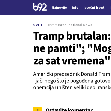
Najnovije
Info
Istočni front
Nova vest
Izvor:
Israel National News
SVET
Tramp brutalan:
ne pamti"; "Mog
za sat vremena"
Američki predsednik Donald Tramp i
"jači nego što je pogođena gotovo b
operacija uništen veliki deo irans
Ostavite komentar
8