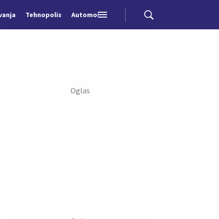
vanja
Tehnopolis
Automobili