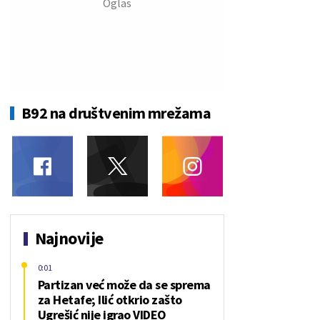
B92 na društvenim mrežama
Najnovije
0:01
Partizan već može da se sprema
za Hetafe; Ilić otkrio zašto
Ugrešić nije igrao VIDEO