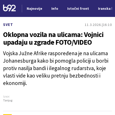
Najnovije
Info
Istočni front
Iranska kr
Nova vest
SVET
11.3.2026.
16:10
Oklopna vozila na ulicama: Vojnici
upadaju u zgrade FOTO/VIDEO
Vojska Južne Afrike raspoređena je na ulicama
Johanesburga kako bi pomogla policiji u borbi
protiv nasilja bandi i ilegalnog rudarstva, koje
vlasti vide kao veliku pretnju bezbednosti i
ekonomiji.
Izvor:
Tanjug