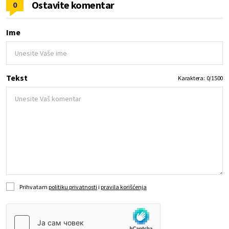
Ostavite komentar
0
Ime
Tekst
Karaktera:
0
/
1500
Prihvatam
politiku privatnosti
i
pravila korišćenja