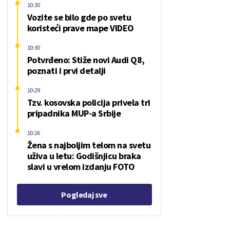
10:30
Vozite se bilo gde po svetu
koristeći prave mape VIDEO
10:30
Potvrđeno: Stiže novi Audi Q8,
poznati i prvi detalji
10:29
Tzv. kosovska policija privela tri
pripadnika MUP-a Srbije
10:26
Žena s najboljim telom na svetu
uživa u letu: Godišnjicu braka
slavi u vrelom izdanju FOTO
Pogledaj sve