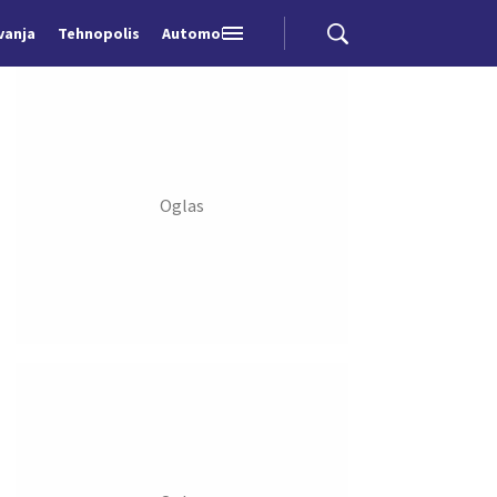
vanja
Tehnopolis
Automobili