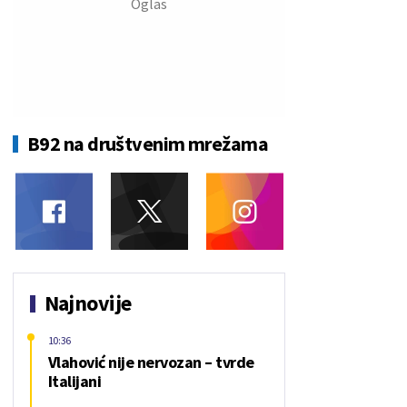
B92 na društvenim mrežama
Najnovije
10:36
Vlahović nije nervozan – tvrde
Italijani