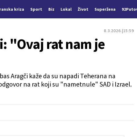
Iranska kriza
Sport
Biz
Lokal
Život
Superžena
92Puto
8.3.2026.
15:59
i: "Ovaj rat nam je
Abas Aragči kaže da su napadi Teherana na
dgovor na rat koji su "nametnule" SAD i Izrael.