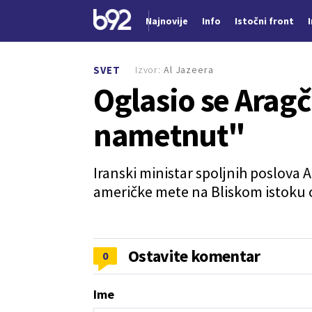
Najnovije
Info
Istočni front
Nova vest
Izvor:
Al Jazeera
SVET
Oglasio se Aragč
nametnut"
Iranski ministar spoljnih poslova 
američke mete na Bliskom istoku o
Ostavite komentar
0
Ime