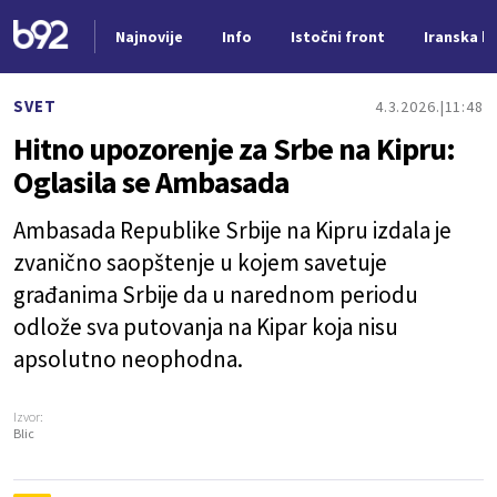
Najnovije
Info
Istočni front
Iranska kr
Nova vest
SVET
4.3.2026.
11:48
Hitno upozorenje za Srbe na Kipru:
Oglasila se Ambasada
Ambasada Republike Srbije na Kipru izdala je
zvanično saopštenje u kojem savetuje
građanima Srbije da u narednom periodu
odlože sva putovanja na Kipar koja nisu
apsolutno neophodna.
Izvor:
Blic