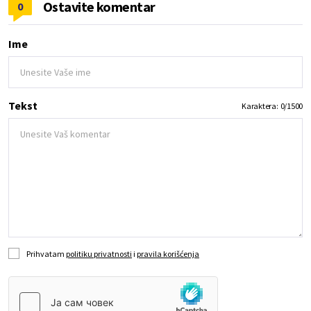
Ostavite komentar
0
Ime
Tekst
Karaktera:
0
/
1500
Prihvatam
politiku privatnosti
i
pravila korišćenja