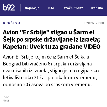
Najnovije
Info
Istočni front
Iranska kr
Nova vest
DRUŠTVO
3.3.2026.
21:08
Avion "Er Srbije" stigao u Šarm el
Šejk po srpske državljane iz Izraela;
Kapetan: Uvek tu za građane VIDEO
Avion Er Srbije kojim će iz Šarm el Šeika u
Beograd biti vraćeno 67 srpskih državljana
evakuisanih iz Izraela, stigao je u to egipatsko
letivalište oko 21 čas po lokalnom vremenu,
odnosno 20 časova po srpskom vremenu.
Izvor:
Mediji