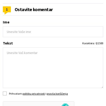
Ostavite komentar
1
Ime
Tekst
Karaktera:
0
/
1500
Prihvatam
politiku privatnosti
i
pravila korišćenja