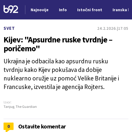
Najnovije
Info
Istočni front
Iranska kr
Nova vest
SVET
24.2.2026.
17:05
Kijev: "Apsurdne ruske tvrdnje –
poričemo"
Ukrajina je odbacila kao apsurdnu rusku
tvrdnju kako Kijev pokušava da dobije
nuklearno oružje uz pomoć Velike Britanije i
Francuske, izvestila je agencija Rojters.
Izvor:
Tanjug, The Guardian
Ostavite komentar
0