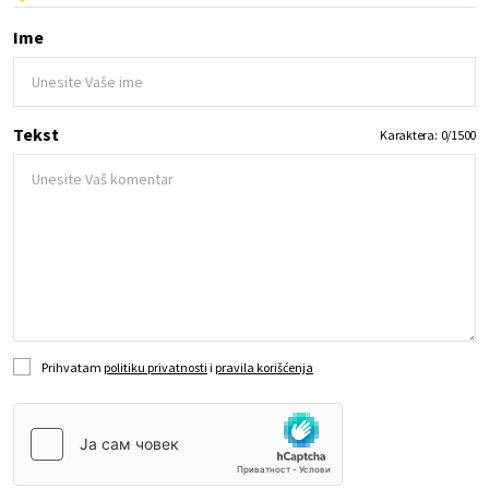
Ime
Tekst
Karaktera:
0
/
1500
Prihvatam
politiku privatnosti
i
pravila korišćenja