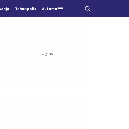
vanja
Tehnopolis
Automobili