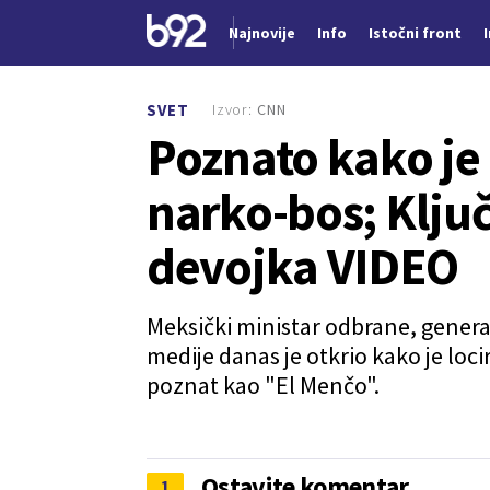
Najnovije
Info
Istočni front
Nova vest
Izvor:
CNN
SVET
Poznato kako je
narko-bos; Klju
devojka VIDEO
Meksički ministar odbrane, general
medije danas je otkrio kako je lo
poznat kao "El Menčo".
Ostavite komentar
1