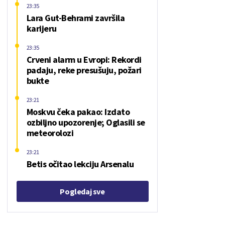
23:35
Lara Gut-Behrami završila
karijeru
23:35
Crveni alarm u Evropi: Rekordi
padaju, reke presušuju, požari
bukte
23:21
Moskvu čeka pakao: Izdato
ozbiljno upozorenje; Oglasili se
meteorolozi
23:21
Betis očitao lekciju Arsenalu
Pogledaj sve