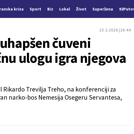
Iranska kriza
Sport
Biz
Lokal
Život
Superžena
92Puto
23.2.2026.
18:44
 uhapšen čuveni
čnu ulogu igra njegova
 Rikardo Trevilja Treho, na konferenciji za
ciran narko-bos Nemesija Osegeru Servantesa,