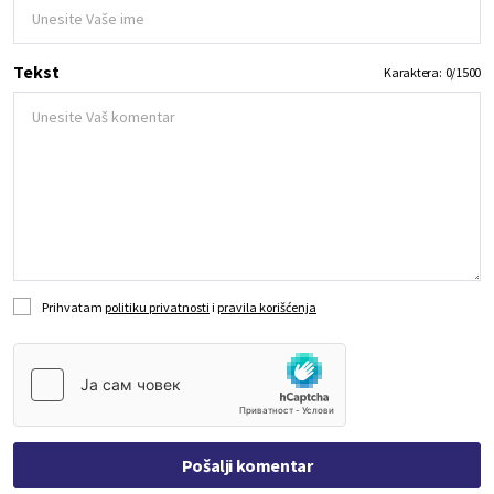
Tekst
Karaktera:
0
/
1500
Prihvatam
politiku privatnosti
i
pravila korišćenja
Pošalji komentar