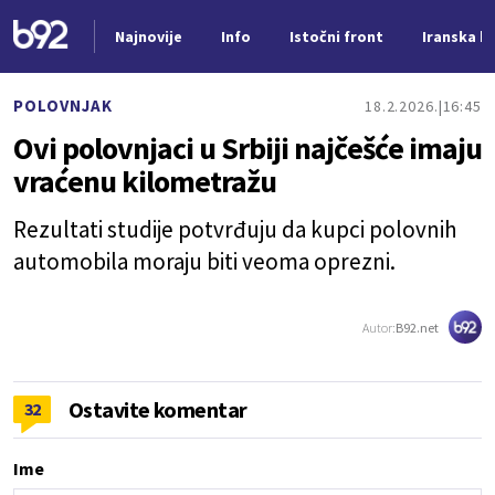
Najnovije
Info
Istočni front
Iranska kr
Nova vest
POLOVNJAK
18.2.2026.
16:45
Ovi polovnjaci u Srbiji najčešće imaju
vraćenu kilometražu
Rezultati studije potvrđuju da kupci polovnih
automobila moraju biti veoma oprezni.
Autor:
B92.net
Ostavite komentar
32
Ime