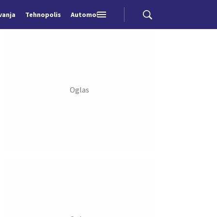
vanja
Tehnopolis
Automobili