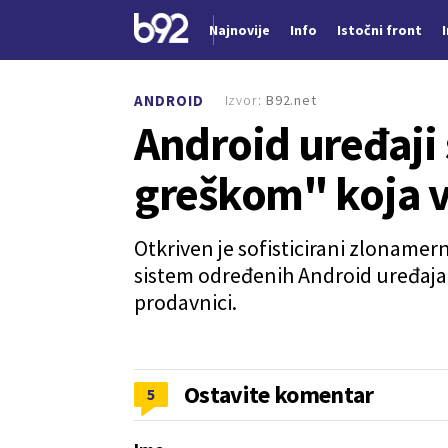
Najnovije
Info
Istočni front
Nova vest
Izvor:
B92.net
ANDROID
Android uređaji 
greškom" koja v
Otkriven je sofisticirani zlonamern
sistem određenih Android uređaja, 
prodavnici.
Ostavite komentar
5