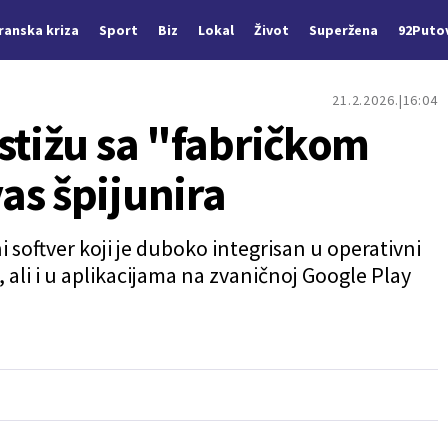
Iranska kriza
Sport
Biz
Lokal
Život
Superžena
92Puto
21.2.2026.
16:04
stižu sa "fabričkom
as špijunira
i softver koji je duboko integrisan u operativni
ali i u aplikacijama na zvaničnoj Google Play