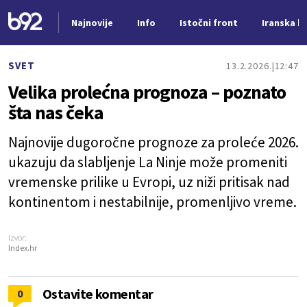
Najnovije
Info
Istočni front
Iranska kr
Nova vest
SVET
13.2.2026.
12:47
Velika prolećna prognoza – poznato
šta nas čeka
Najnovije dugoročne prognoze za proleće 2026.
ukazuju da slabljenje La Ninje može promeniti
vremenske prilike u Evropi, uz niži pritisak nad
kontinentom i nestabilnije, promenljivo vreme.
Izvor:
Index.hr
Ostavite komentar
0