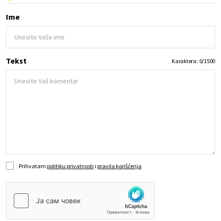
Ime
Tekst
Karaktera:
0
/
1500
Prihvatam
politiku privatnosti
i
pravila korišćenja