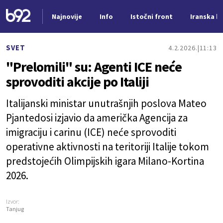
Najnovije
Info
Istočni front
Iranska kr
Nova vest
SVET
4.2.2026.
11:13
"Prelomili" su: Agenti ICE neće
sprovoditi akcije po Italiji
Italijanski ministar unutrašnjih poslova Mateo
Pjantedosi izjavio da američka Agencija za
imigraciju i carinu (ICE) neće sprovoditi
operativne aktivnosti na teritoriji Italije tokom
predstojećih Olimpijskih igara Milano-Kortina
2026.
Izvor:
Tanjug