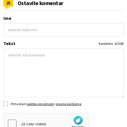
Ostavite komentar
25
Ime
Tekst
Karaktera:
0
/
1500
Prihvatam
politiku privatnosti
i
pravila korišćenja