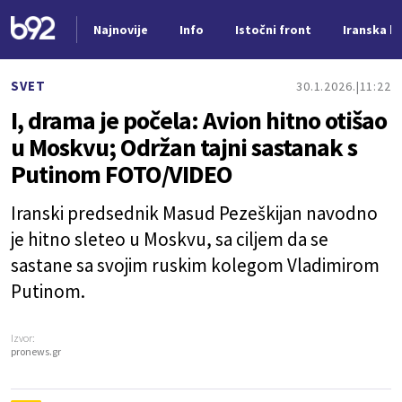
Najnovije
Info
Istočni front
Iranska kr
Nova vest
SVET
30.1.2026.
11:22
I, drama je počela: Avion hitno otišao
u Moskvu; Održan tajni sastanak s
Putinom FOTO/VIDEO
Iranski predsednik Masud Pezeškijan navodno
je hitno sleteo u Moskvu, sa ciljem da se
sastane sa svojim ruskim kolegom Vladimirom
Putinom.
Izvor:
pronews.gr