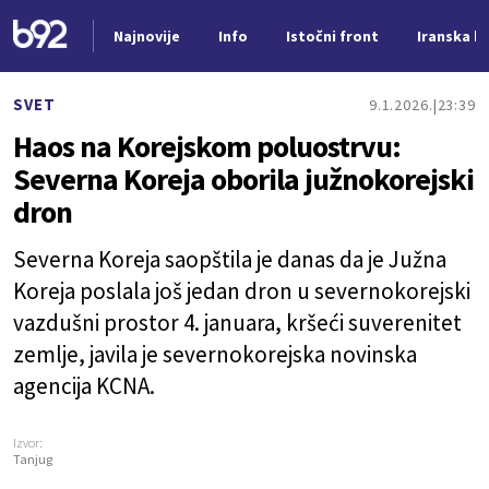
Najnovije
Info
Istočni front
Iranska kr
Nova vest
SVET
9.1.2026.
23:39
Haos na Korejskom poluostrvu:
Severna Koreja oborila južnokorejski
dron
Severna Koreja saopštila je danas da je Južna
Koreja poslala još jedan dron u severnokorejski
vazdušni prostor 4. januara, kršeći suverenitet
zemlje, javila je severnokorejska novinska
agencija KCNA.
Izvor:
Tanjug