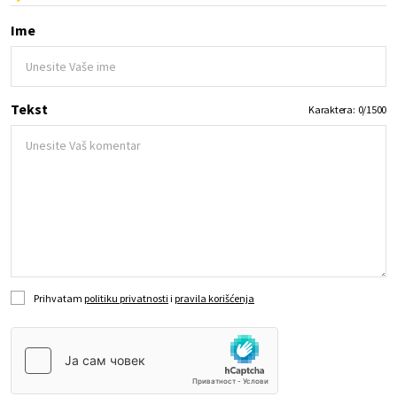
Ime
Tekst
Karaktera:
0
/
1500
Prihvatam
politiku privatnosti
i
pravila korišćenja