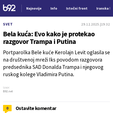
Najnovije
Info
Istočni front
Iranska kr
Nova vest
SVET
29.12.2025.
19:32
Bela kuća: Evo kako je protekao
razgovor Trampa i Putina
Portparolka Bele kuće Kerolajn Levit oglasila se
na društvenoj mreži Iks povodom razgovora
predsednika SAD Donalda Trampa i njegovog
ruskog kolege Vladimira Putina.
Izvor:
B92.net
Ostavite komentar
0