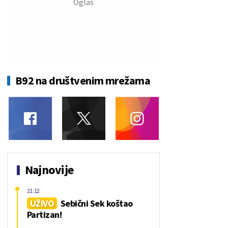
B92 na društvenim mrežama
Najnovije
21:12
UŽIVO
Sebični Sek koštao
Partizan!