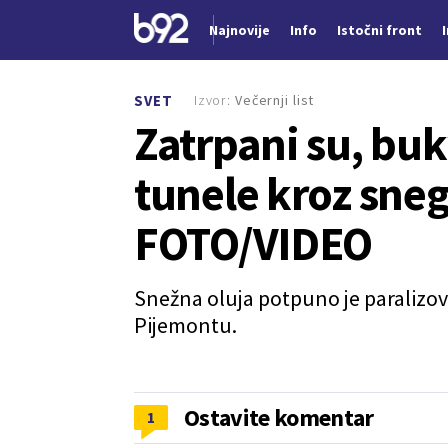
Najnovije
Info
Istočni front
Nova vest
Izvor:
Večernji list
SVET
Zatrpani su, buk
tunele kroz sneg 
FOTO/VIDEO
Snežna oluja potpuno je paralizov
Pijemontu.
Ostavite komentar
1