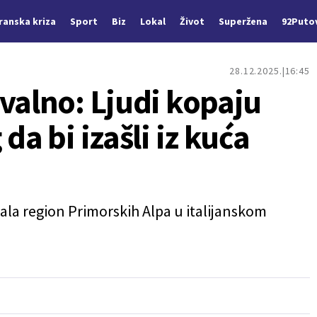
Iranska kriza
Sport
Biz
Lokal
Život
Superžena
92Puto
28.12.2025.
16:45
valno: Ljudi kopaju
da bi izašli iz kuća
ala region Primorskih Alpa u italijanskom