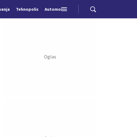
vanja
Tehnopolis
Automobili