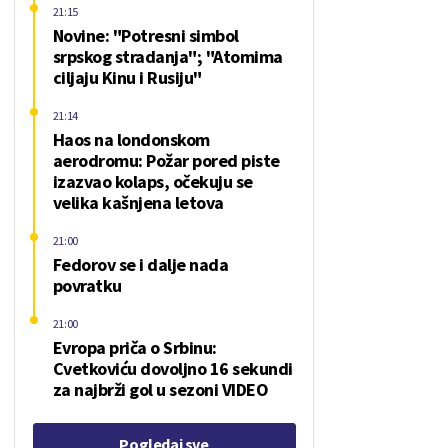
21:15
Novine: "Potresni simbol
srpskog stradanja"; "Atomima
ciljaju Kinu i Rusiju"
21:14
Haos na londonskom
aerodromu: Požar pored piste
izazvao kolaps, očekuju se
velika kašnjena letova
21:00
Fedorov se i dalje nada
povratku
21:00
Evropa priča o Srbinu:
Cvetkoviću dovoljno 16 sekundi
za najbrži gol u sezoni VIDEO
Pogledaj sve