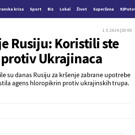
Iranska kriza
Sport
Biz
Lokal
Život
Superžena
92Puto
1.5.2024.
20:00
 Rusiju: Koristili ste
 protiv Ukrajinaca
le su danas Rusiju za kršenje zabrane upotrebe
stila agens hloropikrin protiv ukrajinskih trupa.