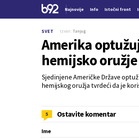
Najnovije
Info
Istočni front
Nova vest
Izvor:
Tanjug
SVET
Amerika optužuje
hemijsko oružje
Sjedinjene Američke Države optuži
hemijskog oružja tvrdeći da je kori
Ostavite komentar
5
Ime