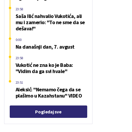
23:58
Saša Ilić nahvalio Vukotića, ali
mu i zamerio: "To ne sme da se
dešava!"
0:00
Na današnji dan, 7. avgust
23:58
Vukotić ne zna ko je Baba:
"Vidim da ga svi hvale"
23:51
Aleksić: "Nemamo čega da se
plašimo u Kazahstanu" VIDEO
Pogledaj sve