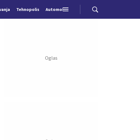
vanja
Tehnopolis
Automobili