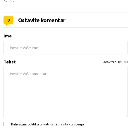
Kurir.rs
Ostavite komentar
0
Ime
Tekst
Karaktera:
0
/
1500
Prihvatam
politiku privatnosti
i
pravila korišćenja