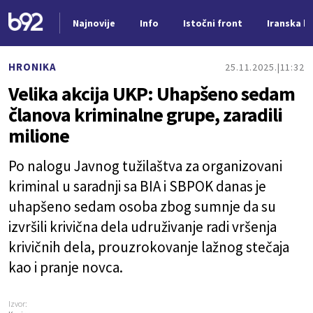
Najnovije
Info
Istočni front
Iranska kr
Nova vest
HRONIKA
25.11.2025.
11:32
Velika akcija UKP: Uhapšeno sedam
članova kriminalne grupe, zaradili
milione
Po nalogu Javnog tužilaštva za organizovani
kriminal u saradnji sa BIA i SBPOK danas je
uhapšeno sedam osoba zbog sumnje da su
izvršili krivična dela udruživanje radi vršenja
krivičnih dela, prouzrokovanje lažnog stečaja
kao i pranje novca.
Izvor: