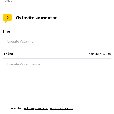
Tanjug
Ostavite komentar
0
Ime
Tekst
Karaktera:
0
/
1500
Prihvatam
politiku privatnosti
i
pravila korišćenja