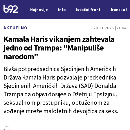
Najnovije
Info
Istočni front
Iranska kr
Nova vest
AKTUELNO
20.11.2025.
21:04
Kamala Haris vikanjem zahtevala
jedno od Trampa: "Manipuliše
narodom"
Bivša potpredsednica Sjedinjenih Američkih
Država Kamala Haris pozvala je predsednika
Sjedinjenih Američkih Država (SAD) Donalda
Trampa da objavi dosijee o Džefriju Epstajnu,
seksualnom prestupniku, optuženom za
vođenje mreže maloletnih devojčica za seks.
Izvor: