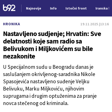
Najnovije
Info
Istočni front
Iranska kr
Nova vest
HRONIKA
19.11.2025.
13:16
Nastavljeno sudjenje; Hrvatin: Sve
delatnosti koje sam radio sa
Belivukom i Miljkovićem su bile
nezakonite
U Specijalnom sudu u Beogradu danas je
saslušanjem okrivljenog-saradnika Nikole
Spasojevića nastavljeno suđenje Veljku
Belivuku, Marku Miljkoviću, njihovim
suprugama i drugim optuženima za pranje
novca stečenog od kriminala.