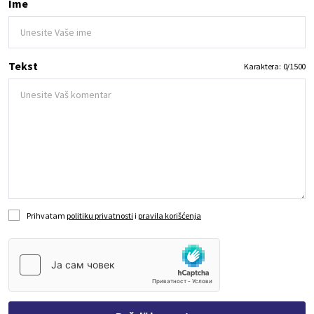
Ime
Tekst
Karaktera:
0
/
1500
Prihvatam
politiku privatnosti
i
pravila korišćenja