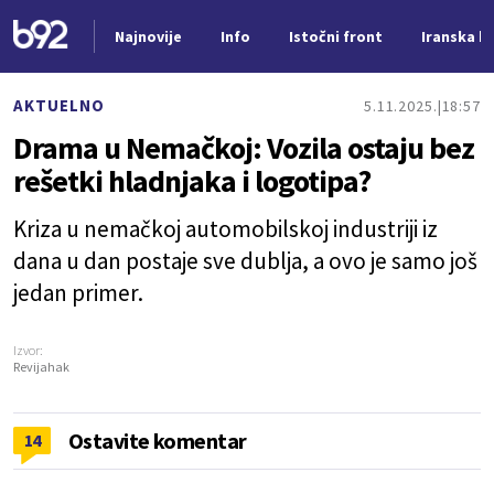
Najnovije
Info
Istočni front
Iranska kr
Nova vest
AKTUELNO
5.11.2025.
18:57
Drama u Nemačkoj: Vozila ostaju bez
rešetki hladnjaka i logotipa?
Kriza u nemačkoj automobilskoj industriji iz
dana u dan postaje sve dublja, a ovo je samo još
jedan primer.
Izvor:
Revijahak
Ostavite komentar
14