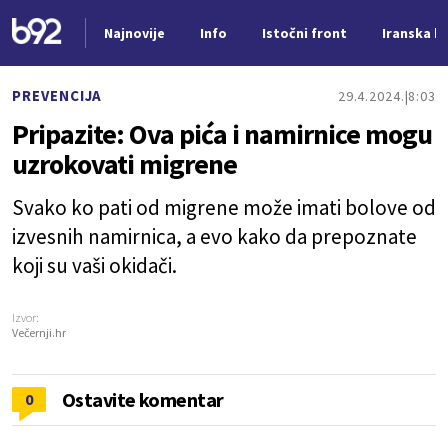
Najnovije
Info
Istočni front
Iranska kr
Nova vest
PREVENCIJA
29.4.2024.
8:03
Pripazite: Ova pića i namirnice mogu
uzrokovati migrene
Svako ko pati od migrene može imati bolove od
izvesnih namirnica, a evo kako da prepoznate
koji su vaši okidači.
Izvor:
Večernji.hr
Ostavite komentar
0