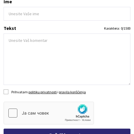
Ime
Tekst
Karaktera:
0
/
1500
Prihvatam
politiku privatnosti
i
pravila korišćenja