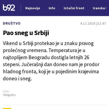
Najnovije
Info
Istočni front
Iranska kr
Nova vest
DRUŠTVO
4.11.2025.
12:47
Pao sneg u Srbiji
Vikend u Srbiji protekao je u znaku pravog
prolećnog vremena. Temperatura je u
najtoplijem Beogradu dostigla letnjih 26
stepeni. Jučerašnji dan doneo nam je prodor
hladnog fronta, koji je u pojedinim krajevima
doneo i sneg.
Izvor:
Telegraf.rs