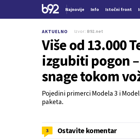
Najnovije
Info
Istočni front
Nova vest
Izvor:
B92.net
AKTUELNO
Više od 13.000 T
izgubiti pogon –
snage tokom vo
Pojedini primerci Modela 3 i Mode
paketa.
Ostavite komentar
3