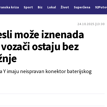
Iranska kriza
Sport
Biz
Lokal
Život
Superžena
92Puto
24.10.2025.
13:30
esli može iznenada
 vozači ostaju bez
žnje
la Y imaju neispravan konektor baterijskog