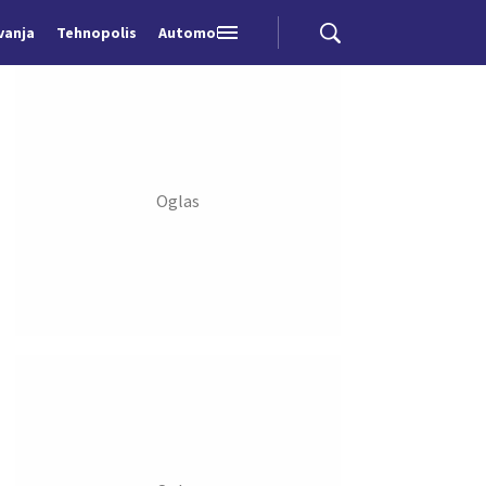
vanja
Tehnopolis
Automobili