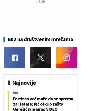
B92 na društvenim mrežama
Najnovije
0:01
Partizan već može da se sprema
za Hetafe; Ilić otkrio zašto
Ugrešić nije igrao VIDEO