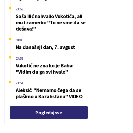
23:58
Saša Ilić nahvalio Vukotića, ali
mu i zamerio: "To ne sme da se
dešava!"
0:00
Na današnji dan, 7. avgust
23:58
Vukotić ne zna ko je Baba:
"Vidim da ga svi hvale"
23:51
Aleksić: "Nemamo čega da se
plašimo u Kazahstanu" VIDEO
Pogledaj sve