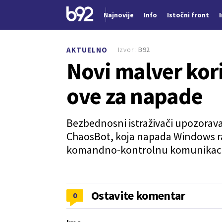
Najnovije
Info
Istočni front
Nova vest
Izvor:
B92
AKTUELNO
Novi malver kori
ove za napade
Bezbednosni istraživači upozorav
ChaosBot, koja napada Windows rač
komandno-kontrolnu komunikaci
Ostavite komentar
0