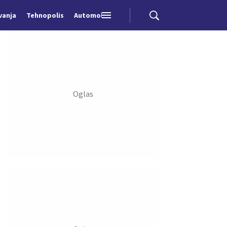
vanja
Tehnopolis
Automobili