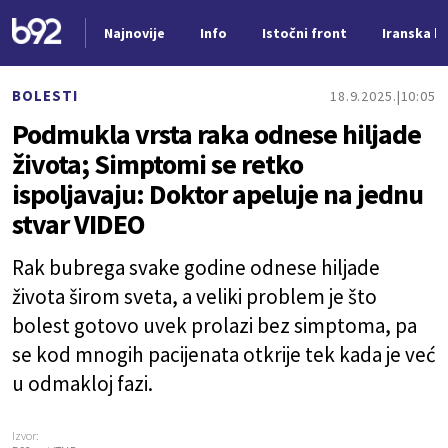
Najnovije
Info
Istočni front
Iranska kr
Nova vest
BOLESTI
18.9.2025.
10:05
Podmukla vrsta raka odnese hiljade
života; Simptomi se retko
ispoljavaju: Doktor apeluje na jednu
stvar VIDEO
Rak bubrega svake godine odnese hiljade
života širom sveta, a veliki problem je što
bolest gotovo uvek prolazi bez simptoma, pa
se kod mnogih pacijenata otkrije tek kada je već
u odmakloj fazi.
Izvor: