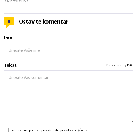
B92.net/TV Prva
Ostavite komentar
0
Ime
Tekst
Karaktera:
0
/
1500
Prihvatam
politiku privatnosti
i
pravila korišćenja