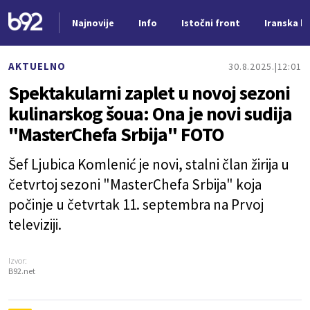
Najnovije
Info
Istočni front
Iranska kr
Nova vest
AKTUELNO
30.8.2025.
12:01
Spektakularni zaplet u novoj sezoni
kulinarskog šoua: Ona je novi sudija
"MasterChefa Srbija" FOTO
Šef Ljubica Komlenić je novi, stalni član žirija u
četvrtoj sezoni "MasterChefa Srbija" koja
počinje u četvrtak 11. septembra na Prvoj
televiziji.
Izvor:
B92.net