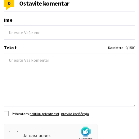
Ostavite komentar
0
Ime
Tekst
Karaktera:
0
/
1500
Prihvatam
politiku privatnosti
i
pravila korišćenja