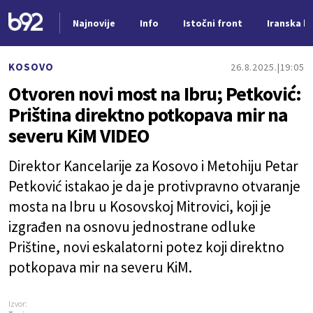
Najnovije
Info
Istočni front
Iranska kr
Nova vest
KOSOVO
26.8.2025.
19:05
Otvoren novi most na Ibru; Petković:
Priština direktno potkopava mir na
severu KiM VIDEO
Direktor Kancelarije za Kosovo i Metohiju Petar
Petković istakao je da je protivpravno otvaranje
mosta na Ibru u Kosovskoj Mitrovici, koji je
izgrađen na osnovu jednostrane odluke
Prištine, novi eskalatorni potez koji direktno
potkopava mir na severu KiM.
Izvor: