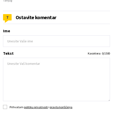
Tanjug
Ostavite komentar
7
Ime
Tekst
Karaktera:
0
/
1500
Prihvatam
politiku privatnosti
i
pravila korišćenja