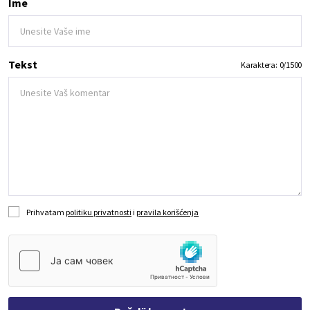
Ime
Tekst
Karaktera:
0
/
1500
Prihvatam
politiku privatnosti
i
pravila korišćenja