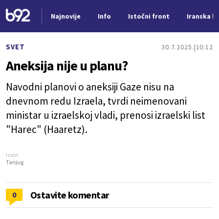
Najnovije
Info
Istočni front
Iranska kr
Nova vest
SVET
30.7.2025.
10:12
Aneksija nije u planu?
Navodni planovi o aneksiji Gaze nisu na
dnevnom redu Izraela, tvrdi neimenovani
ministar u izraelskoj vladi, prenosi izraelski list
"Harec" (Haaretz).
Izvor:
Tanjug
Ostavite komentar
0