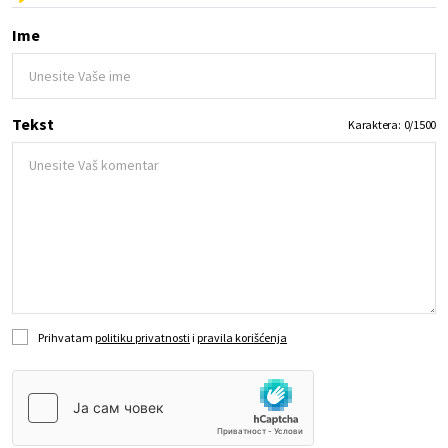
Ime
Tekst
Karaktera:
0
/
1500
Prihvatam
politiku privatnosti
i
pravila korišćenja