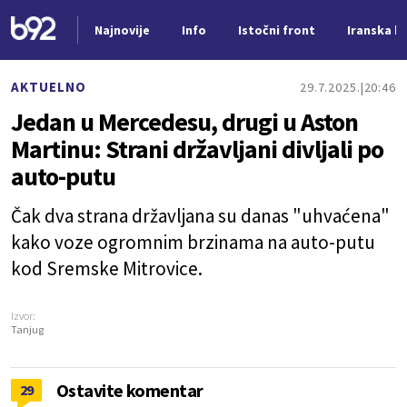
Najnovije
Info
Istočni front
Iranska kr
Nova vest
AKTUELNO
29.7.2025.
20:46
Jedan u Mercedesu, drugi u Aston
Martinu: Strani državljani divljali po
auto-putu
Čak dva strana državljana su danas "uhvaćena"
kako voze ogromnim brzinama na auto-putu
kod Sremske Mitrovice.
Izvor:
Tanjug
Ostavite komentar
29