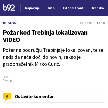
Najnovije
Info
Istočni front
Iranska kr
Nova vest
REGION
18.7.2025.
14:18
Požar kod Trebinja lokalizovan
VIDEO
Požar na području Trebinja je lokalizovan, te se
nada da neće doći do novih, rekao je
gradonačelnik Mirko Ćurić.
Izvor:
Tanjug
Ostavite komentar
0