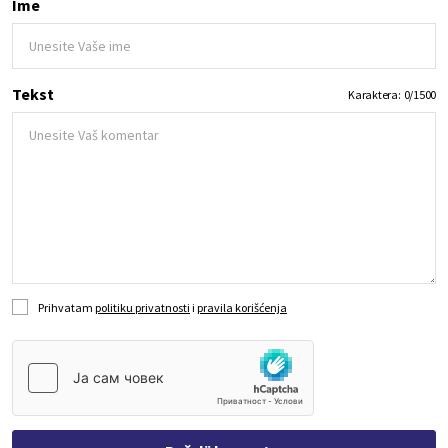
Ime
Tekst
Karaktera:
0
/
1500
Prihvatam
politiku privatnosti
i
pravila korišćenja