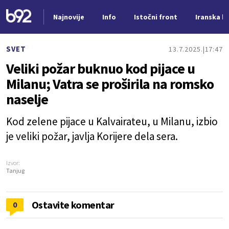
Najnovije
Info
Istočni front
Iranska kr
Nova vest
SVET
13.7.2025.
17:47
Veliki požar buknuo kod pijace u
Milanu; Vatra se proširila na romsko
naselje
Kod zelene pijace u Kalvairateu, u Milanu, izbio
je veliki požar, javlja Korijere dela sera.
Izvor:
Tanjug
Ostavite komentar
0