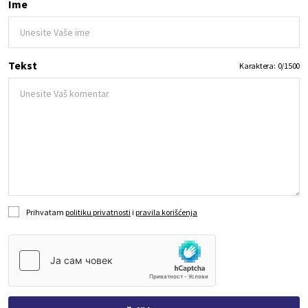
Ime
Tekst
Karaktera:
0
/
1500
Prihvatam
politiku privatnosti
i
pravila korišćenja