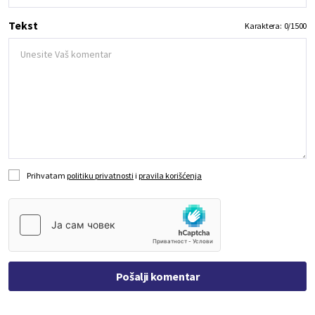
Tekst
Karaktera:
0
/
1500
Prihvatam
politiku privatnosti
i
pravila korišćenja
Pošalji komentar