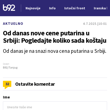
Najnovije
Info
Istočni front
Iranska kr
Nova vest
AKTUELNO
4.7.2025.
10:01
Od danas nove cene putarina u
Srbiji: Pogledajte koliko sada koštaju
Od danas je na snazi nova cena putarina u Srbiji.
Izvor:
B92/Tanjug
Ostavite komentar
32
Ime