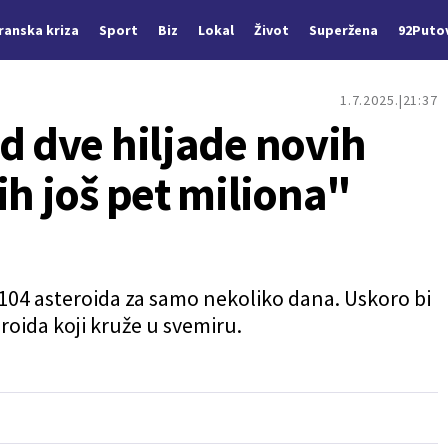
Iranska kriza
Sport
Biz
Lokal
Život
Superžena
92Puto
1.7.2025.
21:37
d dve hiljade novih
ih još pet miliona"
.104 asteroida za samo nekoliko dana. Uskoro bi
roida koji kruže u svemiru.