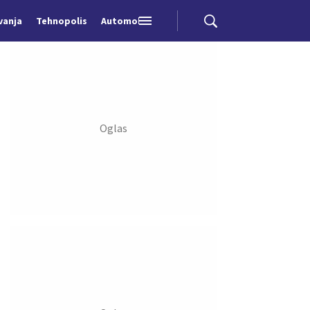
vanja
Tehnopolis
Automobili