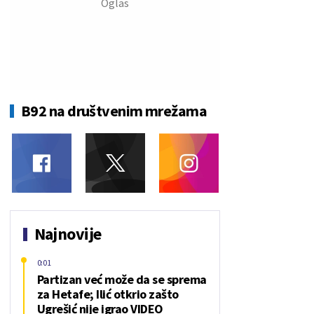
B92 na društvenim mrežama
Najnovije
0:01
Partizan već može da se sprema
za Hetafe; Ilić otkrio zašto
Ugrešić nije igrao VIDEO