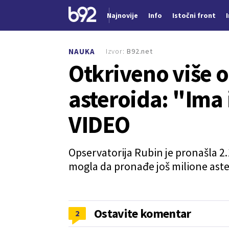
Najnovije
Info
Istočni front
Nova vest
Izvor:
B92.net
NAUKA
Otkriveno više o
asteroida: "Ima 
VIDEO
Opservatorija Rubin je pronašla 2
mogla da pronađe još milione aste
Ostavite komentar
2