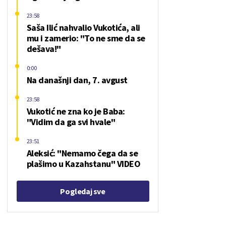
23:58
Saša Ilić nahvalio Vukotića, ali
mu i zamerio: "To ne sme da se
dešava!"
0:00
Na današnji dan, 7. avgust
23:58
Vukotić ne zna ko je Baba:
"Vidim da ga svi hvale"
23:51
Aleksić: "Nemamo čega da se
plašimo u Kazahstanu" VIDEO
Pogledaj sve