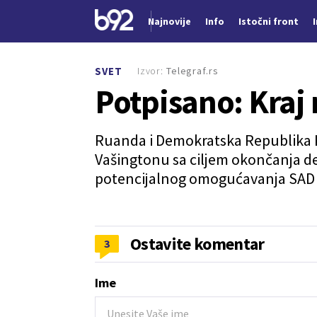
Najnovije
Info
Istočni front
Nova vest
Izvor:
Telegraf.rs
SVET
Potpisano: Kraj 
Ruanda i Demokratska Republika 
Vašingtonu sa ciljem okončanja d
potenciјalnog omogućavanja SAD 
Ostavite komentar
3
Ime