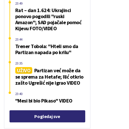
23:49
Rat – dan 1.624: Ukrajinci
ponovo pogodili "ruski
Amazon"; SAD pojačale pomoć
Kijevu FOTO/VIDEO
23:44
Trener Tobola: "Hteli smo da
Partizan napada po krilu"
23:35
UŽIVO
Partizan već može da
se sprema za Hetafe; Ilić otkrio
zašto Ugrešić nije igrao VIDEO
23:40
"Mesi bi bio Pikaso" VIDEO
Pogledaj sve