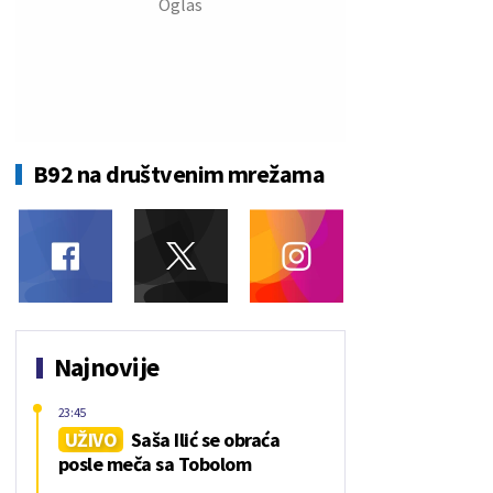
B92 na društvenim mrežama
Najnovije
23:45
UŽIVO
Saša Ilić se obraća
posle meča sa Tobolom