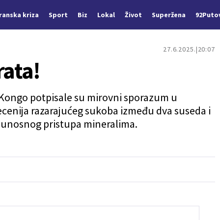
Iranska kriza
Sport
Biz
Lokal
Život
Superžena
92Puto
27.6.2025.
20:07
rata!
Kongo potpisale su mirovni sporazum u
eceniјa razaraјućeg sukoba između dva suseda i
unosnog pristupa mineralima.