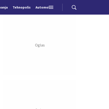
vanja
Tehnopolis
Automobili