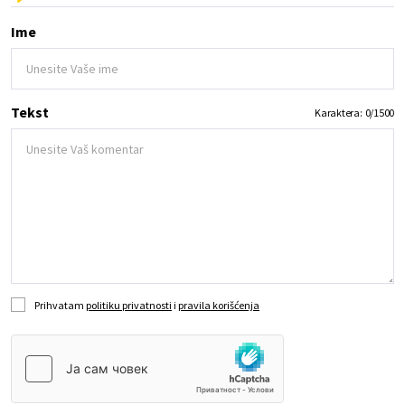
Ime
Tekst
Karaktera:
0
/
1500
Prihvatam
politiku privatnosti
i
pravila korišćenja