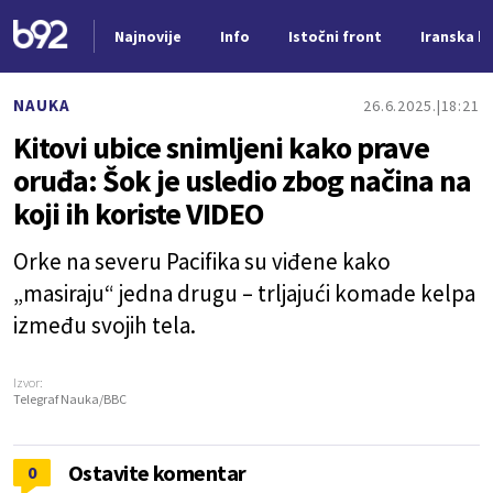
Najnovije
Info
Istočni front
Iranska kr
Nova vest
NAUKA
26.6.2025.
18:21
Kitovi ubice snimljeni kako prave
oruđa: Šok je usledio zbog načina na
koji ih koriste VIDEO
Orke na severu Pacifika su viđene kako
„masiraju“ jedna drugu – trljajući komade kelpa
između svojih tela.
Izvor:
Telegraf Nauka/BBC
Ostavite komentar
0