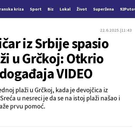
Iranska kriza
Sport
Biz
Lokal
Život
Superžena
92Puto
22.6.2025.
11:43
čar iz Srbije spasio
ži u Grčkoj: Otkrio
 događaja VIDEO
dnoj plaži u Grčkoj, kada je devojčica iz
reća u nesreci je da se na istoj plaži našao i
ukaže prvu pomoć.