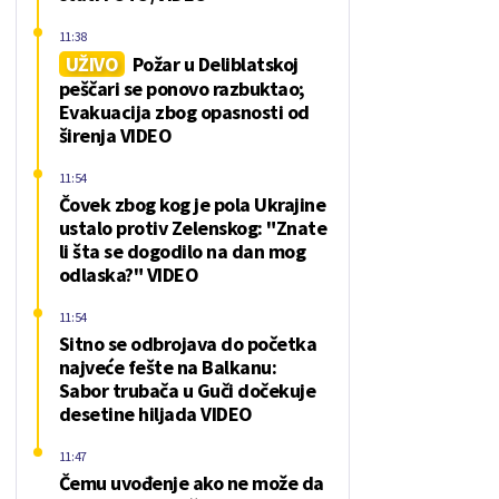
11:38
UŽIVO
Požar u Deliblatskoj
peščari se ponovo razbuktao;
Evakuacija zbog opasnosti od
širenja VIDEO
11:54
Čovek zbog kog je pola Ukrajine
ustalo protiv Zelenskog: "Znate
li šta se dogodilo na dan mog
odlaska?" VIDEO
11:54
Sitno se odbrojava do početka
najveće fešte na Balkanu:
Sabor trubača u Guči dočekuje
desetine hiljada VIDEO
11:47
Čemu uvođenje ako ne može da