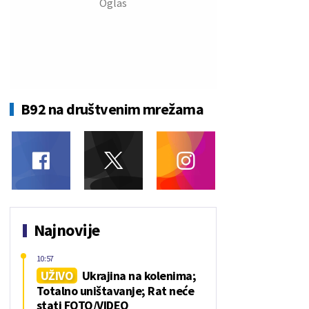
B92 na društvenim mrežama
Najnovije
10:57
UŽIVO
Ukrajina na kolenima;
Totalno uništavanje; Rat neće
stati FOTO/VIDEO