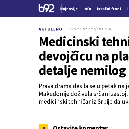
Najnovije
Info
Istočni front
Nova vest
Izvor:
B92.net/TV Prva
AKTUELNO
Medicinski tehni
devojčicu na pla
detalje nemilog
Prava drama desila se u petak na je
Makedonije doživela srčani zastoj. S
medicinski tehničar iz Srbije da 
Ostavite komentar
4