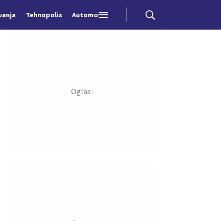
vanja
Tehnopolis
Automobili