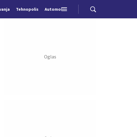
vanja
Tehnopolis
Automobili