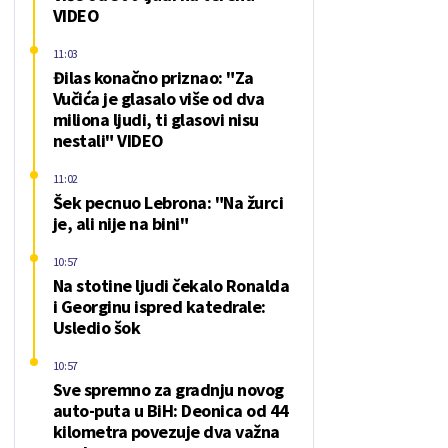
VIDEO
11:03
Đilas konačno priznao: "Za
Vučića je glasalo više od dva
miliona ljudi, ti glasovi nisu
nestali" VIDEO
11:02
Šek pecnuo Lebrona: "Na žurci
je, ali nije na bini"
10:57
Na stotine ljudi čekalo Ronalda
i Georginu ispred katedrale:
Usledio šok
10:57
Sve spremno za gradnju novog
auto-puta u BiH: Deonica od 44
kilometra povezuje dva važna