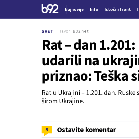
Najnovije
Info
Istočni front
Nova vest
Izvor:
B92.net
SVET
Rat – dan 1.201
udarili na ukraj
priznao: Teška s
Rat u Ukrajini – 1.201. dan. Rusk
širom Ukrajine.
Ostavite komentar
5