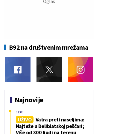
B92 na društvenim mrežama
Najnovije
11:06
UŽIVO
Vatra preti naseljima:
Najteže u Deliblatskoj peščari;
Više od 300 ljudi na terenu