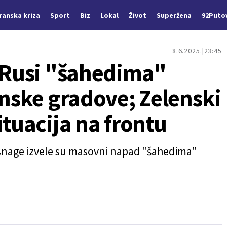
Iranska kriza
Sport
Biz
Lokal
Život
Superžena
92Puto
8.6.2025.
23:45
: Rusi "šahedima"
inske gradove; Zelenski
ituacija na frontu
e snage izvele su masovni napad "šahedima"