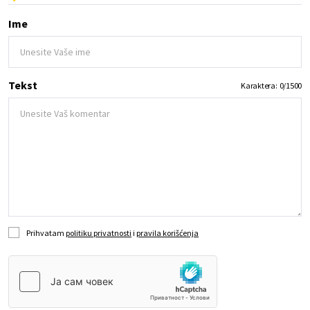
Ime
Tekst
Karaktera:
0
/
1500
Prihvatam
politiku privatnosti
i
pravila korišćenja