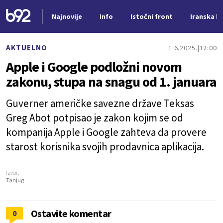
Najnovije
Info
Istočni front
Iranska kr
Nova vest
AKTUELNO
1.6.2025.
12:00
Apple i Google podložni novom
zakonu, stupa na snagu od 1. januara
Guverner američke savezne države Teksas
Greg Abot potpisao je zakon kojim se od
kompanija Apple i Google zahteva da provere
starost korisnika svojih prodavnica aplikacija.
Izvor:
Tanjug
Ostavite komentar
0