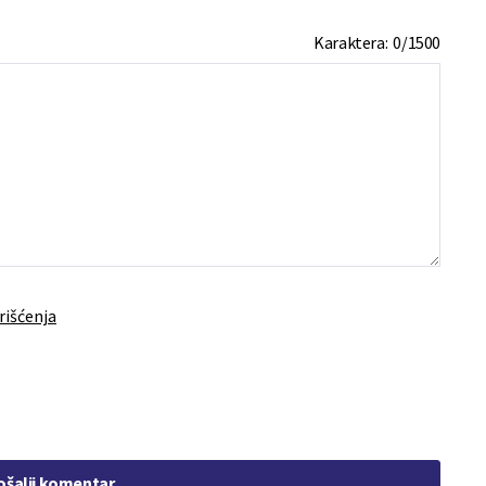
Karaktera:
0
/
1500
rišćenja
ošalji komentar