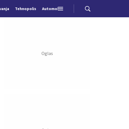
vanja
Tehnopolis
Automobili