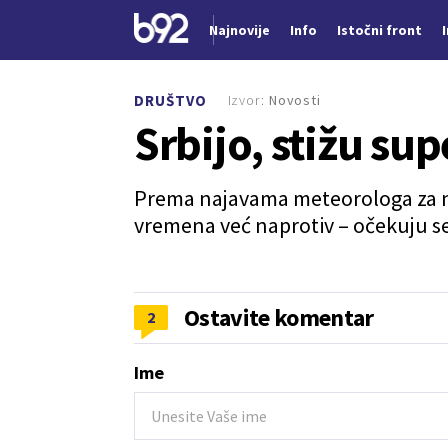
Najnovije
Info
Istočni front
Nova vest
Izvor:
Novosti
DRUŠTVO
Srbijo, stižu sup
Prema najavama meteorologa za nare
vremena već naprotiv – očekuju se
Ostavite komentar
2
Ime