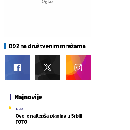
B92 na društvenim mrežama
Najnovije
12:30
Ovo je najlepša planina u Srbiji
FOTO