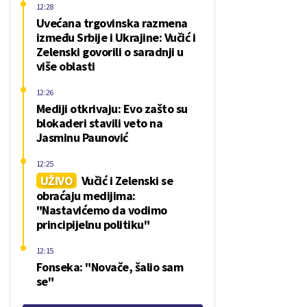
12:28
Uvećana trgovinska razmena
između Srbije i Ukrajine: Vučić i
Zelenski govorili o saradnji u
više oblasti
12:26
Mediji otkrivaju: Evo zašto su
blokaderi stavili veto na
Jasminu Paunović
12:25
UŽIVO
Vučić i Zelenski se
obraćaju medijima:
"Nastavićemo da vodimo
principijelnu politiku"
12:15
Fonseka: "Novače, šalio sam
se"