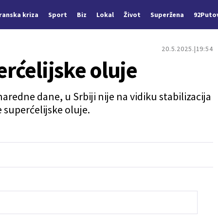
Iranska kriza
Sport
Biz
Lokal
Život
Superžena
92Puto
20.5.2025.
19:54
erćelijske oluje
dne dane, u Srbiji nije na vidiku stabilizacija
 superćelijske oluje.