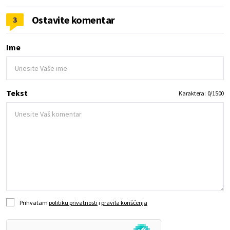
Ostavite komentar
3
Ime
Tekst
Karaktera:
0
/
1500
Prihvatam
politiku privatnosti
i
pravila korišćenja