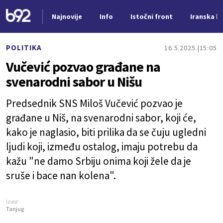
Najnovije
Info
Istočni front
Iranska kr
Nova vest
POLITIKA
16.5.2025.
15:05
Vučević pozvao građane na
svenarodni sabor u Nišu
Predsednik SNS Miloš Vučević pozvao je
građane u Niš, na svenarodni sabor, koji će,
kako je naglasio, biti prilika da se čuju ugledni
ljudi koji, između ostalog, imaju potrebu da
kažu "ne damo Srbiju onima koji žele da je
sruše i bace nan kolena".
Izvor:
Tanjug