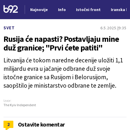
Najnovije
Info
Istočni front
Iranska kr
Nova vest
SVET
6.5.2025.
9:35
Rusija će napasti? Postavljaju mine
duž granice; "Prvi ćete patiti"
Litvanija će tokom naredne decenije uložiti 1,1
milijardu evra u jačanje odbrane duž svoje
istočne granice sa Rusijom i Belorusijom,
saopštilo je ministarstvo odbrane te zemlje.
Izvor:
The Kyiv Independent
Ostavite komentar
2