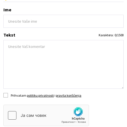
Ime
Tekst
Karaktera:
0
/
1500
Prihvatam
politiku privatnosti
i
pravila korišćenja