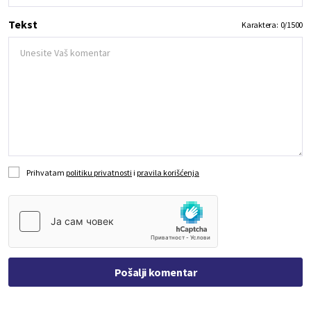
Tekst
Karaktera:
0
/
1500
Prihvatam
politiku privatnosti
i
pravila korišćenja
Pošalji komentar