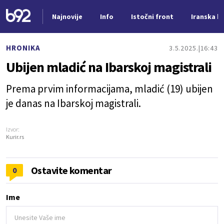
Najnovije
Info
Istočni front
Iranska kr
Nova vest
HRONIKA
3.5.2025.
16:43
Ubijen mladić na Ibarskoj magistrali
Prema prvim informacijama, mladić (19) ubijen
je danas na Ibarskoj magistrali.
Izvor:
Kurir.rs
Ostavite komentar
0
Ime