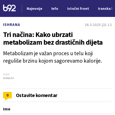
Najnovije
Info
Istočni front
Iranska kr
Nova vest
ISHRANA
26.3.2025.
21:12
Tri načina: Kako ubrzati
metabolizam bez drastičnih dijeta
Metabolizam je važan proces u telu koji
reguliše brzinu kojom sagorevamo kalorije.
Izvor:
Index.hr
Ostavite komentar
0
Ime