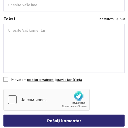
Tekst
Karaktera:
0
/
1500
Prihvatam
politiku privatnosti
i
pravila korišćenja
Pošalji komentar