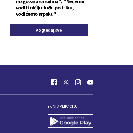
razgovara sa svima"; "Nećemo
voditi ničiju tuđu politiku,
vodićemo srpsku"
Pogledaj sve
SKINI APLIKACIJU