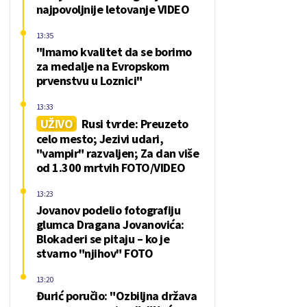
najpovoljnije letovanje VIDEO
13:35
"Imamo kvalitet da se borimo
za medalje na Evropskom
prvenstvu u Loznici"
13:33
UŽIVO
Rusi tvrde: Preuzeto
celo mesto; Jezivi udari,
"vampir" razvaljen; Za dan više
od 1.300 mrtvih FOTO/VIDEO
13:23
Jovanov podelio fotografiju
glumca Dragana Jovanovića:
Blokaderi se pitaju – ko je
stvarno "njihov" FOTO
13:20
Đurić poručio: "Ozbiljna država