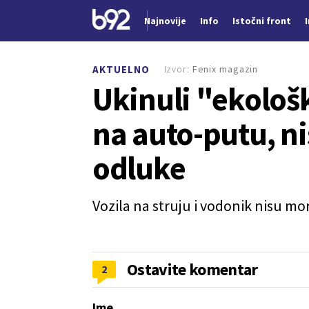
Najnovije
Info
Istočni front
Nova vest
Izvor:
Fenix magazin
AKTUELNO
Ukinuli "ekološ
na auto-putu, ni
odluke
Vozila na struju i vodonik nisu mo
Ostavite komentar
2
Ime