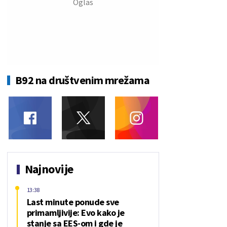
B92 na društvenim mrežama
Najnovije
13:38
Last minute ponude sve
primamljivije: Evo kako je
stanje sa EES-om i gde je