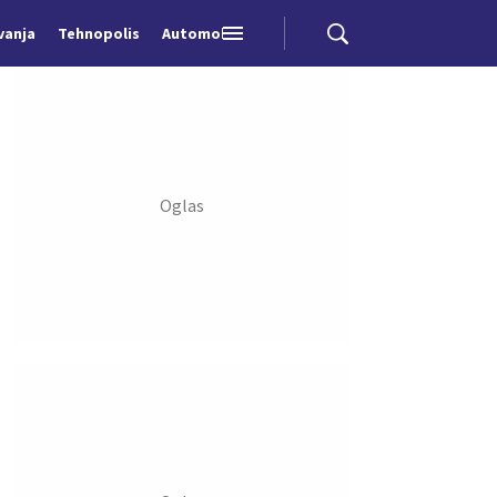
vanja
Tehnopolis
Automobili