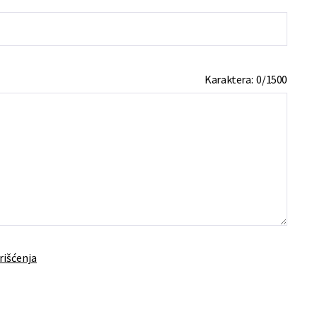
Karaktera:
0
/
1500
rišćenja