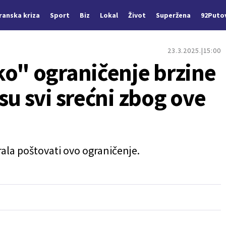
Iranska kriza
Sport
Biz
Lokal
Život
Superžena
92Puto
23.3.2025.
15:00
ko" ograničenje brzine
su svi srećni zbog ove
rala poštovati ovo ograničenje.